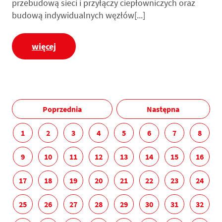
przebudową sieci i przyłączy ciepłowniczych oraz
budową indywidualnych węzłów[...]
więcej
Poprzednia
Następna
1
2
3
4
5
6
7
8
9
10
11
12
13
14
15
16
17
18
19
20
21
22
23
24
25
26
27
28
29
30
31
32