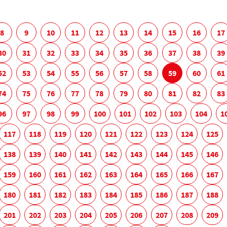
8
9
10
11
12
13
14
15
16
17
30
31
32
33
34
35
36
37
38
39
52
53
54
55
56
57
58
59
60
61
74
75
76
77
78
79
80
81
82
83
96
97
98
99
100
101
102
103
104
1
117
118
119
120
121
122
123
124
125
138
139
140
141
142
143
144
145
146
159
160
161
162
163
164
165
166
167
180
181
182
183
184
185
186
187
188
201
202
203
204
205
206
207
208
209