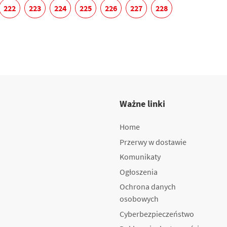
222
223
224
225
226
227
228
Ważne linki
Home
Przerwy w dostawie
Komunikaty
Ogłoszenia
Ochrona danych
osobowych
Cyberbezpieczeństwo