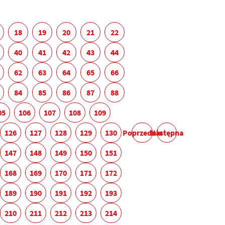
18
19
20
21
22
40
41
42
43
44
62
63
64
65
66
84
85
86
87
88
05
106
107
108
109
126
127
128
129
130
Poprzednia
Następna
147
148
149
150
151
168
169
170
171
172
189
190
191
192
193
210
211
212
213
214