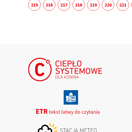
215
216
217
218
219
220
221
ETR
tekst łatwy do czytania