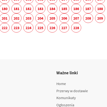
180
181
182
183
184
185
186
187
188
201
202
203
204
205
206
207
208
209
222
223
224
225
226
227
228
Ważne linki
Home
Przerwy w dostawie
Komunikaty
Ogłoszenia