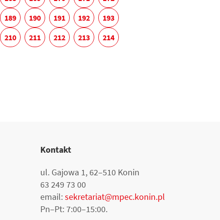
189
190
191
192
193
210
211
212
213
214
Kontakt
ul. Gajowa 1, 62–510 Konin
63 249 73 00
email:
sekretariat@mpec.konin.pl
Pn–Pt: 7:00–15:00.