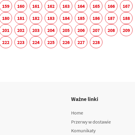
159
160
161
162
163
164
165
166
167
180
181
182
183
184
185
186
187
188
201
202
203
204
205
206
207
208
209
222
223
224
225
226
227
228
Ważne linki
Home
Przerwy w dostawie
Komunikaty