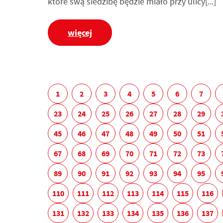
które swą siedzibę będzie miało przy ulicy[...]
więcej
1
2
3
4
5
6
7
23
24
25
26
27
28
29
45
46
47
48
49
50
51
67
68
69
70
71
72
73
89
90
91
92
93
94
95
110
111
112
113
114
115
116
131
132
133
134
135
136
137