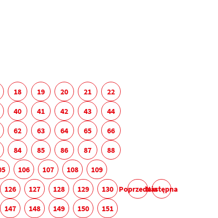
18
19
20
21
22
40
41
42
43
44
62
63
64
65
66
84
85
86
87
88
05
106
107
108
109
126
127
128
129
130
Poprzednia
Następna
147
148
149
150
151