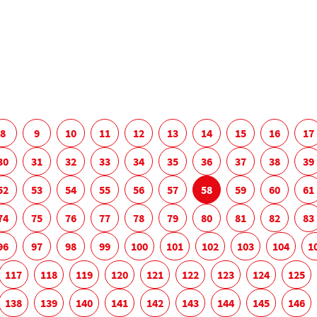
8
9
10
11
12
13
14
15
16
17
30
31
32
33
34
35
36
37
38
39
52
53
54
55
56
57
58
59
60
61
74
75
76
77
78
79
80
81
82
83
96
97
98
99
100
101
102
103
104
1
117
118
119
120
121
122
123
124
125
138
139
140
141
142
143
144
145
146