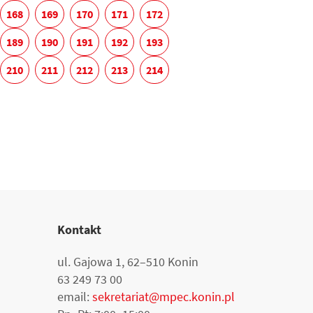
168
169
170
171
172
189
190
191
192
193
210
211
212
213
214
Kontakt
ul. Gajowa 1, 62–510 Konin
63 249 73 00
email:
sekretariat@mpec.konin.pl