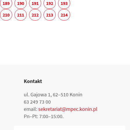
189
190
191
192
193
210
211
212
213
214
Kontakt
ul. Gajowa 1, 62–510 Konin
63 249 73 00
email:
sekretariat@mpec.konin.pl
Pn–Pt: 7:00–15:00.