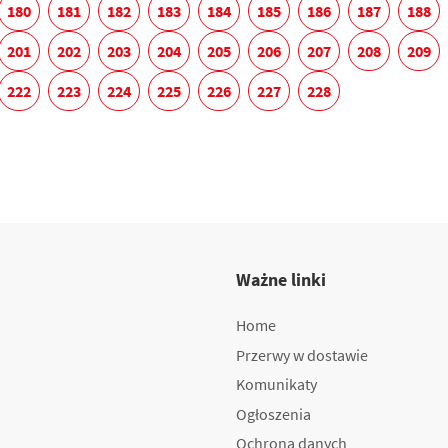
180
181
182
183
184
185
186
187
188
201
202
203
204
205
206
207
208
209
222
223
224
225
226
227
228
Ważne linki
Home
Przerwy w dostawie
Komunikaty
Ogłoszenia
Ochrona danych