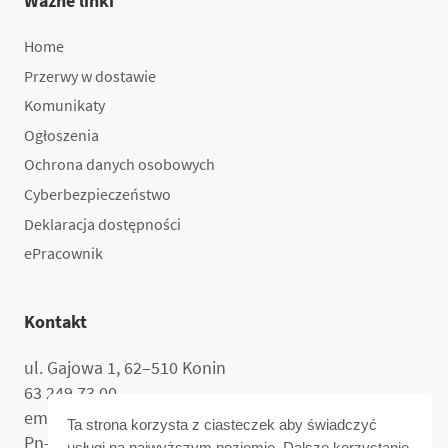
Ważne linki
Home
Przerwy w dostawie
Komunikaty
Ogłoszenia
Ochrona danych osobowych
Cyberbezpieczeństwo
Deklaracja dostępności
ePracownik
Kontakt
ul. Gajowa 1, 62–510 Konin
63 249 73 00
email:
sekretariat@mpec.konin.pl
Ta strona korzysta z ciasteczek aby świadczyć
Pn–Pt: 7:00–15:00.
usługi na najwyższym poziomie. Dalsze korzystanie