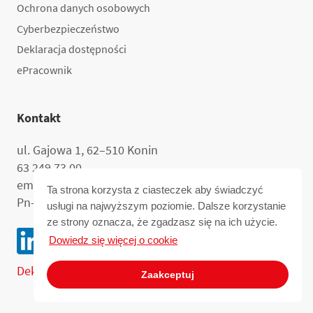
Ochrona danych osobowych
Cyberbezpieczeństwo
Deklaracja dostępności
ePracownik
Kontakt
ul. Gajowa 1, 62–510 Konin
63 249 73 00
email:
sekretariat@mpec.konin.pl
Ta strona korzysta z ciasteczek aby świadczyć
Pn–Pt: 7:00–15:00.
usługi na najwyższym poziomie. Dalsze korzystanie
ze strony oznacza, że zgadzasz się na ich użycie.
Dowiedz się więcej o cookie
Deklaracja dostępności
Zaakceptuj