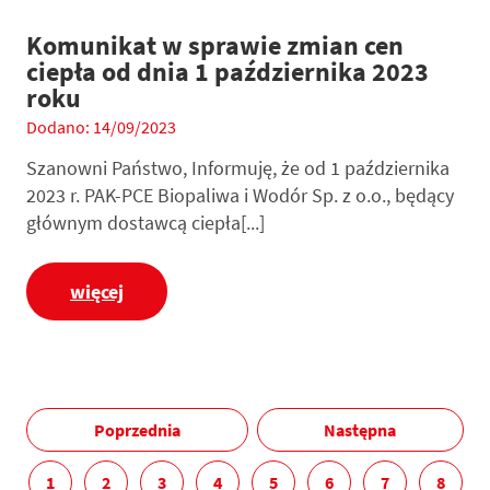
Komunikat w sprawie zmian cen
ciepła od dnia 1 października 2023
roku
Dodano: 14/09/2023
Szanowni Państwo, Informuję, że od 1 października
2023 r. PAK-PCE Biopaliwa i Wodór Sp. z o.o., będący
głównym dostawcą ciepła[...]
więcej
Poprzednia
Następna
1
2
3
4
5
6
7
8