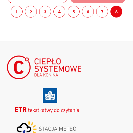
1
2
3
4
5
6
7
8
ETR
tekst łatwy do czytania